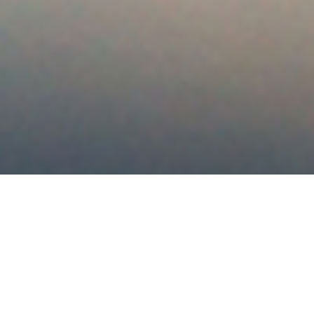
GEBRUIK JE
VROUWELIJKE
KRACHT